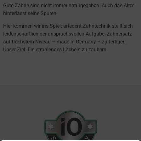
Gute Zähne sind nicht immer naturgegeben. Auch das Alter
hinterlässt seine Spuren.
Hier kommen wir ins Spiel: artedent.Zahntechnik stellt sich
leidenschaftlich der anspruchsvollen Aufgabe, Zahnersatz
auf höchstem Niveau – made in Germany – zu fertigen.
Unser Ziel: Ein strahlendes Lächeln zu zaubern.