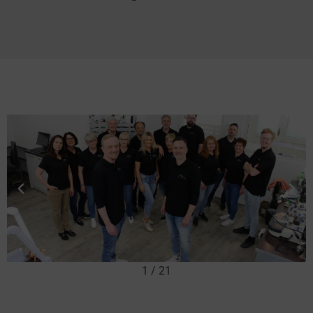
1
/
21